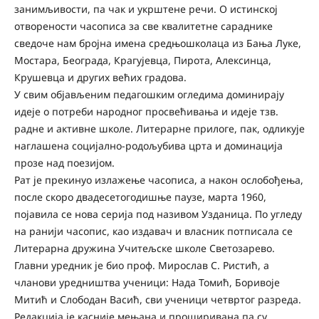
занимљивости, па чак и укрштене речи. О истинској
отворености часописа за све квалитетне сараднике
сведоче нам бројна имена средњошколаца из Бања Луке,
Мостара, Београда, Крагујевца, Пирота, Алексинца,
Крушевца и других већих градова.
У свим објављеним педагошким огледима доминирају
идеје о потреби народног просвећивања и идеје тзв.
радне и активне школе. Литерарне прилоге, пак, одликује
наглашена социјално-родољубива црта и доминација
прозе над поезијом.
Рат је прекинуо излажење часописа, а након ослобођења,
после скоро двадесетогодишње паузе, марта 1960,
појавила се нова серија под називом Узданица. По угледу
на ранији часопис, као издавач и власник потписала се
Литерарна дружина Учитељске школе Светозарево.
Главни уредник је био проф. Мирослав С. Ристић, а
чланови уредништва ученици: Нада Томић, Боривоје
Митић и Слободан Васић, сви ученици четвртог разреда.
Редакција је касније мењана и проширивана па су