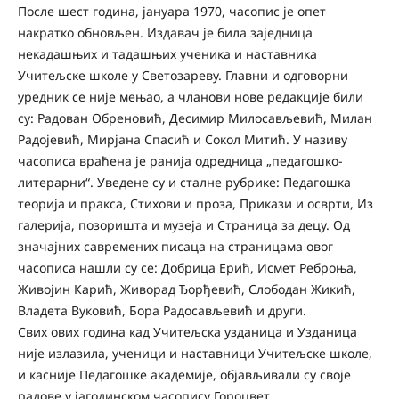
После шест година, јануара 1970, часопис је опет
накратко обновљен. Издавач је била заједница
некадашњих и тадашњих ученика и наставника
Учитељске школе у Светозареву. Главни и одговорни
уредник се није мењао, а чланови нове редакције били
су: Радован Обреновић, Десимир Милосављевић, Милан
Радојевић, Мирјана Спасић и Сокол Митић. У називу
часописа враћена је ранија одредница „педагошко-
литерарни“. Уведене су и сталне рубрике: Педагошка
теорија и пракса, Стихови и проза, Прикази и осврти, Из
галерија, позоришта и музеја и Страница за децу. Од
значајних савремених писаца на страницама овог
часописа нашли су се: Добрица Ерић, Исмет Реброња,
Живојин Карић, Живорад Ђорђевић, Слободан Жикић,
Владета Вуковић, Бора Радосављевић и други.
Свих ових година кад Учитељска узданица и Узданица
није излазила, ученици и наставници Учитељске школе,
и касније Педагошке академије, објављивали су своје
радове у јагодинском часопису Гороцвет.