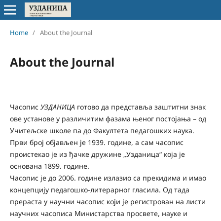
Home
/
About the Journal
About the Journal
Часопис
УЗДАНИЦА
готово да представља заштитни знак
ове установе у различитим фазама њеног постојања – од
Учитељске школе па до Факултета педагошких наука.
Први број објављен је 1939. године, а сам часопис
проистекао је из ђачке дружине „Узданица“ која је
основана 1899. године.
Часопис је до 2006. године излазио са прекидима и имао
концепцију педагошко-литерарног гласила. Од тада
прераста у научни часопис који је регистрован на листи
научних часописа Министарства просвете, науке и