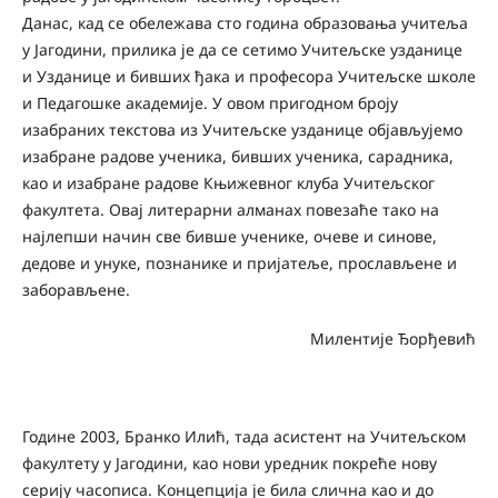
Данас, кад се обележава сто година образовања учитеља
у Јагодини, прилика је да се сетимо Учитељске узданице
и Узданице и бивших ђака и професора Учитељске школе
и Педагошке академије. У овом пригодном броју
изабраних текстова из Учитељске узданице објављујемо
изабране радове ученика, бивших ученика, сарадника,
као и изабране радове Књижевног клуба Учитељског
факултета. Овај литерарни алманах повезаће тако на
најлепши начин све бивше ученике, очеве и синове,
дедове и унуке, познанике и пријатеље, прослављене и
заборављене.
Милентије Ђорђевић
Године 2003, Бранко Илић, тада асистент на Учитељском
факултету у Јагодини, као нови уредник покреће нову
серију часописа. Концепција је била слична као и до