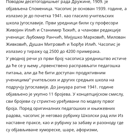
Поводом десетогодишњег рада Дружине, 1909. је
објављена Споменица. Часопис је основан 1939. године, а
излазио је до почетка 1941. као гласило учитељских
школа Југославије. Први уредници били су професори
Живојин Илић и Станимир Ђокић, а чланови редакције
ученици: Љубомир Ранчић, Мијушко Марковић, Милован
Живковић, Душан Митровић и Ђорђе Илић. Часопис је
излазио у тиражу од 2500 до 4200 примерака.
У уводној речи уз први број часописа уредништво истиче
да ће се у њему „првенствено расправљати педагошка
питања, али да ће бити доступан продуктивним
ученицима“ учитељских и других средњих школа на
подручју Југославије. До јануара ратне 1941. године
објављено је укупно 11 бројева. У концепцијском смислу,
сви бројеви су стриктно уређивани по моделу првог
броја. Поред оригиналних педагошких и књижевних
радова, часопис је неговао рубрику Школски рад или Из
наставне праксе, као и рубрику за забаву и разоноду где
су објављиване хумореске, шаре, афоризми,