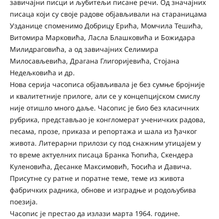
завичајни писци и љубитељи писане речи. Од значајних
писаца који су своје радове објављивали на стараницама
Узданице споменимо Добрицу Ерића, Момчила Тешића,
Витомира Марковића, Ласла Блашковића и Божидара
Милидраговића, а од завичајних Селимира
Милосављевића, Драгана Глигоријевића, Стојана
Недељковића и др.
Нова серија часописа објављивала је без сумње бројније
и квалитетније прилоге, али се у концепцијском смислу
није отишло много даље. Часопис је био без класичних
рубрика, представљао је конгломерат ученичких радова,
песама, прозе, приказа и репортажа и шала из ђачког
живота. Литерарни прилози су под снажним утицајем у
то време актуелних писаца Бранка Ћопића, Скендера
Куленовића, Десанке Максимовић, Ћосића и Давича.
Присутне су ратне и поратне теме, теме из живота
фабричких радника, обнове и изградње и родољубива
поезија.
Часопис је престао да излази марта 1964. године.