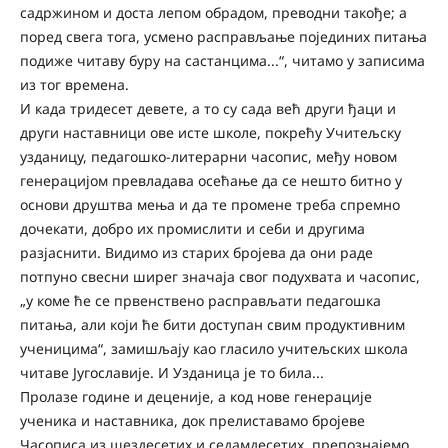
садржином и доста лепом обрадом, преводни такође; а
поред свега тога, усмено расправљање појединих питања
подиже читаву буру на састанцима...“, читамо у записима
из тог времена.
И када тридесет девете, а то су сада већ други ђаци и
други наставници ове исте школе, покрећу Учитељску
узданицу, педагошко-литерарни часопис, међу новом
генерацијом превладава осећање да се нешто битно у
основи друштва мења и да те промене треба спремно
дочекати, добро их промислити и себи и другима
разјаснити. Видимо из старих бројева да они раде
потпуно свесни ширег значаја свог подухвата и часопис,
„у коме ће се првенствено расправљати педагошка
питања, али који ће бити доступан свим продуктивним
ученицима“, замишљају као гласило учитељских школа
читаве Југославије. И Узданица је то била...
Пролазе године и деценије, а код нове генерације
ученика и наставника, док прелиставамо бројеве
Часописа из шездесетих и седамдесетих, препознајемо