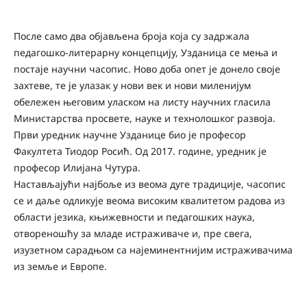
После само два објављена броја која су задржала
педагошко-литерарну концепцију, Узданица се мења и
постаје научни часопис. Ново доба опет је донело своје
захтеве, те је улазак у нови век и нови миленијум
обележен његовим уласком на листу научних гласила
Министарства просвете, науке и технолошког развоја.
Први уредник научне Узданице био је професор
Факултета Тиодор Росић. Од 2017. године, уредник је
професор Илијана Чутура.
Настављајући најбоље из веома дуге традиције, часопис
се и даље одликује веома високим квалитетом радова из
области језика, књижевности и педагошких наука,
отвореношћу за младе истраживаче и, пре свега,
изузетном сарадњом са најеминентнијим истраживачима
из земље и Европе.