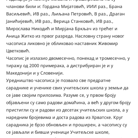
чланови били и: Гордана Мијатовић, ИИИ раз., Брана
Васиљевић, ИВ раз., Љиљана Петровић, В раз., Драган
Јанићијевић, ИВ раз., Верица Станковић, ИВ раз.,
Мирослава Никодић и Мирјана Бркљач из трећег и
Аница Житко из првог разреда. Насловну страну новог
часописа ликовно је обликовао наставник Живомир
Цветковић.
Часопис је излазио двомесечно, понекад и тромесечно, у
тиражу од 2000 примерака, а дистрибуиран је и у
Македонији и у Словенији.
Уредништво часописа је позвало све предратне
сараднике и ученике свих учитељских школа у земљи да
се јаве својим прилозима. Разуме се, у првом броју
објављени су само радови домаћина, а већ у другом броју
пристигли су и радови из десетак учитељских школа, а у
наредним бројевима и доста радова из Хрватске. Круг
сарадника је брзо обновљен и проширен, а часопису су
се јављали и бивши ученици Учитељске школе,