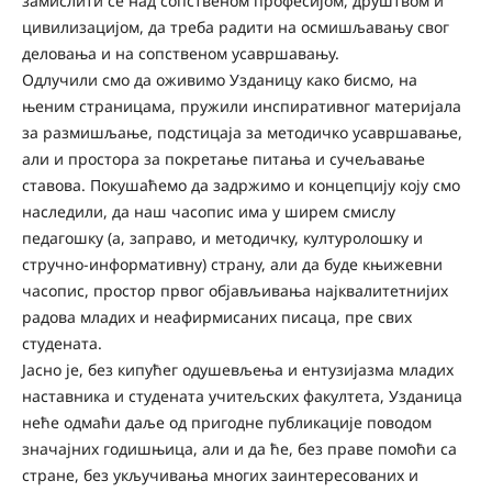
замислити се над сопственом професијом, друштвом и
цивилизацијом, да треба радити на осмишљавању свог
деловања и на сопственом усавршавању.
Одлучили смо да оживимо Узданицу како бисмо, на
њеним страницама, пружили инспиративног материјала
за размишљање, подстицаја за методичко усавршавање,
али и простора за покретање питања и сучељавање
ставова. Покушаћемо да задржимо и концепцију коју смо
наследили, да наш часопис има у ширем смислу
педагошку (а, заправо, и методичку, културолошку и
стручно-информативну) страну, али да буде књижевни
часопис, простор првог објављивања најквалитетнијих
радова младих и неафирмисаних писаца, пре свих
студената.
Јасно је, без кипућег одушевљења и ентузијазма младих
наставника и студената учитељских факултета, Узданица
неће одмаћи даље од пригодне публикације поводом
значајних годишњица, али и да ће, без праве помоћи са
стране, без укључивања многих заинтересованих и