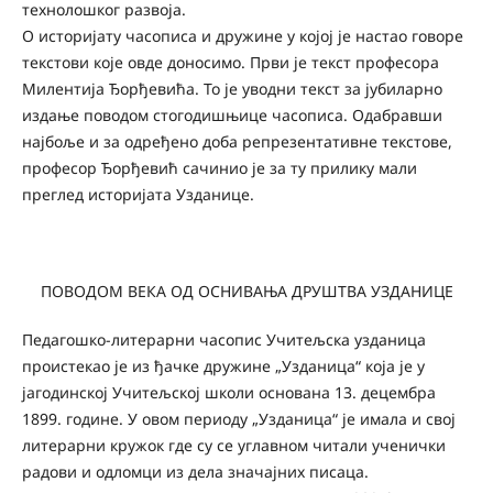
технолошког развоја.
О историјату часописа и дружине у којој је настао говоре
текстови које овде доносимо. Први је текст професора
Милентија Ђорђевића. То је уводни текст за јубиларно
издање поводом стогодишњице часописа. Одабравши
најбоље и за одређено доба репрезентативне текстове,
професор Ђорђевић сачинио је за ту прилику мали
преглед историјата Узданице.
ПОВОДОМ ВЕКА ОД ОСНИВАЊА ДРУШТВА УЗДАНИЦЕ
Педагошко-литерарни часопис Учитељска узданица
проистекао је из ђачке дружине „Узданица“ која је у
јагодинској Учитељској школи основана 13. децембра
1899. године. У овом периоду „Узданица“ је имала и свој
литерарни кружок где су се углавном читали ученички
радови и одломци из дела значајних писаца.