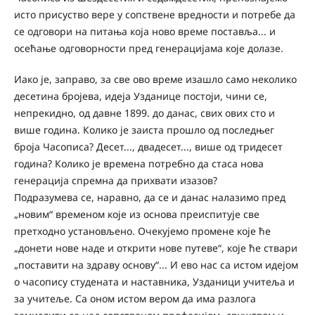
исто присуство вере у сопствене вредности и потребе да
се одговори на питања која ново време поставља... и
осећање одговорности пред генерацијама које долазе.
Иако је, заправо, за све ово време изашло само неколико
десетина бројева, идеја Узданице постоји, чини се,
непрекидно, од давне 1899. до данас, свих ових сто и
више година. Колико је заиста прошло од последњег
броја Часописа? Десет..., двадесет..., више од тридесет
година? Колико је времена потребно да стаса нова
генерација спремна да прихвати изазов?
Подразумева се, наравно, да се и данас налазимо пред
„новим“ временом које из основа преиспитује све
претходно установљено. Очекујемо промене које ће
„донети нове наде и открити нове путеве“, које ће ствари
„поставити на здраву основу“... И ево нас са истом идејом
о часопису студената и наставника, Узданици учитеља и
за учитеље. Са оном истом вером да има разлога