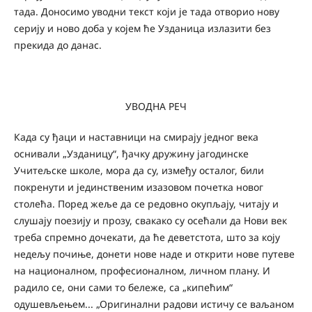
тада. Доносимо уводни текст који је тада отворио нову
серију и ново доба у којем ће Узданица излазити без
прекида до данас.
УВОДНА РЕЧ
Када су ђаци и наставници на смирају једног века
оснивали „Узданицу“, ђачку дружину јагодинске
Учитељске школе, мора да су, између осталог, били
покренути и јединственим изазовом почетка новог
столећа. Поред жеље да се редовно окупљају, читају и
слушају поезију и прозу, свакако су осећали да Нови век
треба спремно дочекати, да ће деветстота, што за коју
недељу почиње, донети нове наде и открити нове путеве
на националном, професионалном, личном плану. И
радило се, они сами то бележе, са „кипећим“
одушевљењем... „Оригинални радови истичу се ваљаном