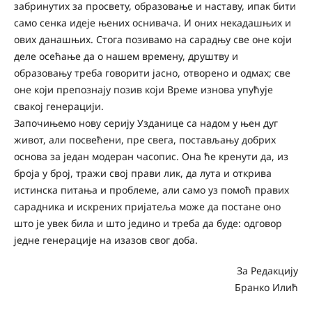
забринутих за просвету, образовање и наставу, ипак бити
само сенка идеје њених оснивача. И оних некадашњих и
ових данашњих. Стога позивамо на сарадњу све оне који
деле осећање да о нашем времену, друштву и
образовању треба говорити јасно, отворено и одмах; све
оне који препознају позив који Време изнова упућује
свакој генерацији.
Започињемо нову серију Узданице са надом у њен дуг
живот, али посвећени, пре свега, постављању добрих
основа за један модеран часопис. Она ће кренути да, из
броја у број, тражи свој прави лик, да лута и открива
истинска питања и проблеме, али само уз помоћ правих
сарадника и искрених пријатеља може да постане оно
што је увек била и што једино и треба да буде: одговор
једне генерације на изазов свог доба.
За Редакцију
Бранко Илић