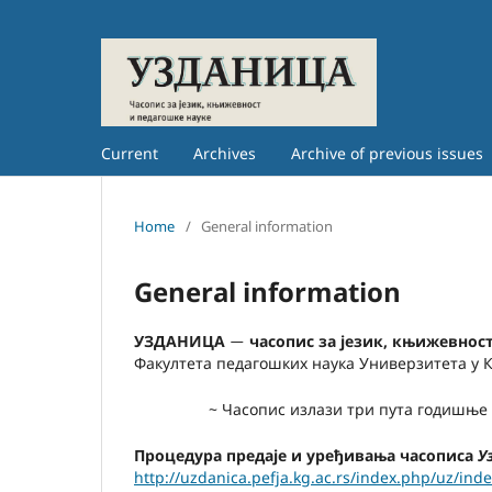
Current
Archives
Archive of previous issues
Home
/
General information
General information
УЗДАНИЦА
часопис за језик, књижевнос
—
Факултета педагошких наука Универзитета у К
~ Часопис излази три пута годишње
Процедура предаје и уређивања часописа
У
http://uzdanica.pefja.kg.ac.rs/index.php/uz/ind