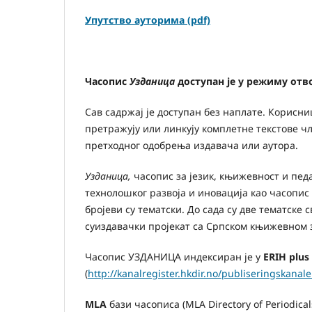
Упутство ауторима (pdf)
Часопис
Узданица
доступан је у режиму отв
Сав садржај је доступан без наплате. Корисниц
претражују или линкују комплетне текстове чла
претходног одобрења издавача или аутора.
Узданица,
часопис за језик, књижевност и пед
технолошког развоја и иновација као часопис
бројеви су тематски. До сада су две тематске 
суиздавачки пројекат са Српском књижевном 
Часопис УЗДАНИЦА индексиран је у
ERIH plus
(
http://kanalregister.hkdir.no/publiseringskanal
MLA
бази часописа (MLA Directory of Periodical