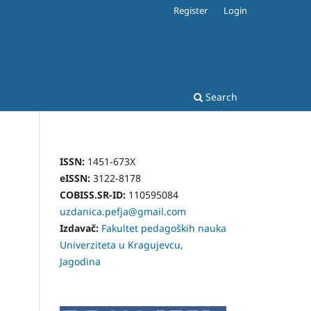
Register
Login
Search
ISSN:
1451-673X
eISSN:
3122-8178
COBISS.SR-ID:
110595084
uzdanica.pefja@gmail.com
Izdavač:
Fakultet pedagoških nauka
Univerziteta u Kragujevcu,
Jagodina