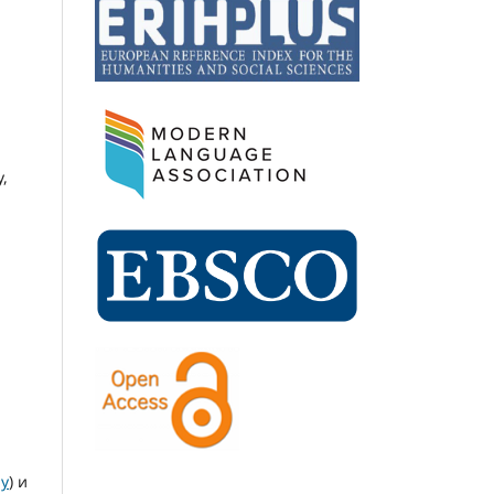
,
hy
) и