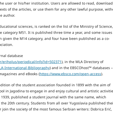
 the user or his/her institution. Users are allowed to read, download
l texts of the articles, or use them for any other lawful purpose, with
e author.
ducational sciences, is ranked on the list of the Ministry of Science,
 category M51. It is published three time a year, and some issues
n given the M14 category, and four have been published as a co-
ciation.
urnal database
er/erihplus/periodical/info?id=502371
), in the MLA Directory of
LA-International-Bibliography
) and in the EBSCOhost™ databases –
, magazines and eBooks (
https://www.ebsco.com/open-access
).
ition of the student association founded in 1899 with the aim of
l in Jagodina to engage in and enjoy cultural and artistic activitie
 in 1939, published a student journal with the same name, which
f the 20th century. Students from all over Yugoslavia published the
er join the society of the most famous Serbian writers: Dobrica Erić,