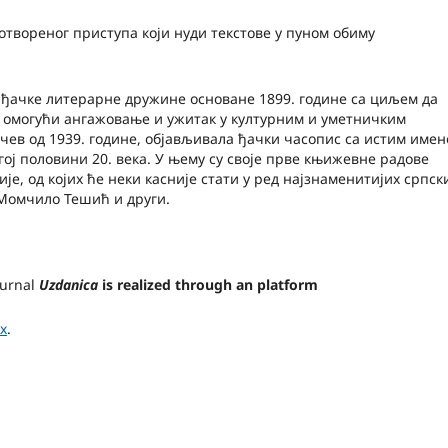
отвореног приступа који нуди текстове у пуном обиму
 ђачке литерарне дружине основане 1899. године са циљем да
омогући ангажовање и ужитак у културним и уметничким
очев од 1939. године, објављивала ђачки часопис са истим имен
угој половини 20. века. У њему су своје прве књижевне радове
је, од којих ће неки касније стати у ред најзнаменитијих српск
Момчило Тешић и други.
ournal
Uzdanica
is realized through an platform
ex
.