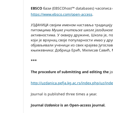
EBSCO
бази (EBSCOhost™ databases) часописа 
https://www.ebsco.com/open-access
.
УЗДАНИЦА
својим именом наставља традицију
питомцима
Мушке учитељске школе јагодинске
активностима. У оквиру дружине, Школа је, п
који је врхунац своје популарности имао у др
објављивали ученици из свих крајева Југослави
књижевника: Добрица Ерић, Милисав Савић, 
***
The procedure of submitting and editing the
j
http://uzdanica.pefja.kg.ac.rs/index.php/uz/ind
Journal is published three times a year.
Journal
Uzdanica
is an Open-access journal.