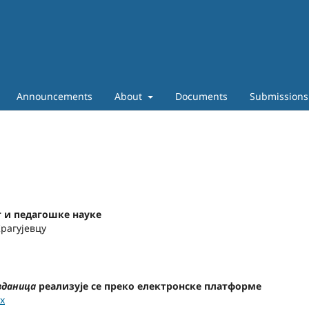
Announcements
About
Documents
Submissions
т и педагошке науке
рагујевцу
зданица
реализује се преко електронске платформе
ex