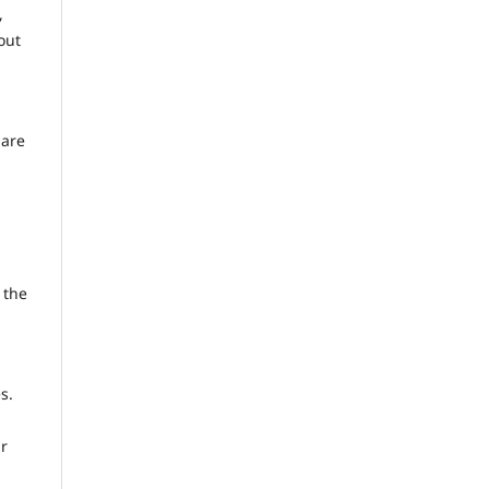
,
out
 are
 the
s.
ir